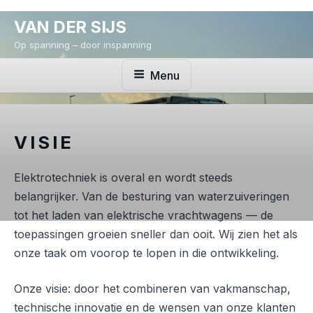
Ga
VAN DER SIJS
naar
de
Op spanning – door inspanning
inhoud
Menu
VISIE
Elektrotechniek is overal en wordt steeds
belangrijker. Van de besturing van waterzuiveringen
tot het laden van elektrische vrachtwagens — de
toepassingen groeien sneller dan ooit. Wij zien het als
onze taak om voorop te lopen in die ontwikkeling.
Onze visie: door het combineren van vakmanschap,
technische innovatie en de wensen van onze klanten