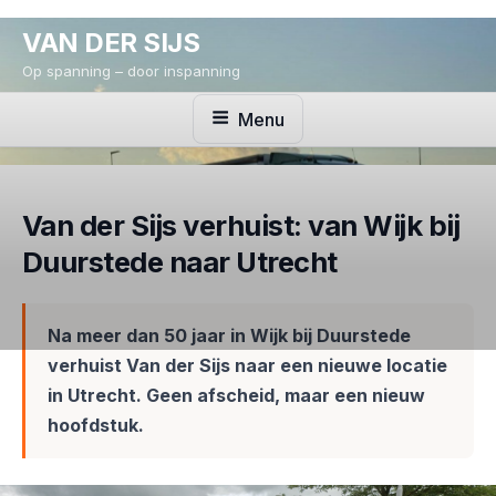
Ga
VAN DER SIJS
naar
de
Op spanning – door inspanning
inhoud
Menu
Van der Sijs verhuist: van Wijk bij
Duurstede naar Utrecht
Na meer dan 50 jaar in Wijk bij Duurstede
verhuist Van der Sijs naar een nieuwe locatie
in Utrecht. Geen afscheid, maar een nieuw
hoofdstuk.