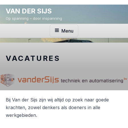
Ga
VAN DER SIJS
naar
de
Op spanning – door inspanning
inhoud
Menu
VACATURES
Bij Van der Sijs zijn wij altijd op zoek naar goede
krachten, zowel denkers als doeners in alle
werkgebieden.