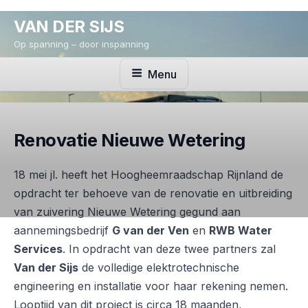
Ga
VAN DER SIJS
naar
de
Op spanning – door inspanning
inhoud
Menu
Renovatie Nieuwe Wetering
18 mei jl. heeft het Hoogheemraadschap Rijnland de
opdracht ter behoeve van de renovatie en uitbreiding
van zuivering Nieuwe Wetering gegund aan
aannemingsbedrijf
G van der Ven
en
RWB Water
Services
. In opdracht van deze twee partners zal
Van der Sijs
de volledige elektrotechnische
engineering en installatie voor haar rekening nemen.
Looptijd van dit project is circa 18 maanden,