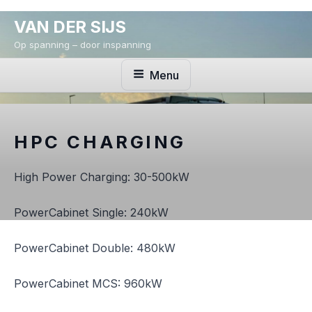
Ga
VAN DER SIJS
naar
de
Op spanning – door inspanning
inhoud
Menu
HPC CHARGING
High Power Charging: 30-500kW
PowerCabinet Single: 240kW
PowerCabinet Double: 480kW
PowerCabinet MCS: 960kW